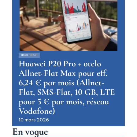
HIGH-TECH
Huawei P20 Pro + otelo
Allnet-Flat Max pour eff.
6,24 € par mois (Allnet-
Flat, SMS-Flat, 10 GB, LTE
pour 5 € par mois, réseau
Vodafone)
10 mars 2026
En vogue