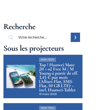
Recherche
Sous les projecteurs
HIGH-TECH
Top ! Huawei Mate
20 + o2 Free M / M
Young à partir de eff.
3,45 € par mois
(Allnet-Flat, SMS-
Flat, 10 GB LTE) –
incl. Huawei-Tablet
10 mars 2026
HIGH-TECH