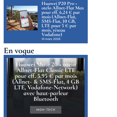
Huawei P20 Pro +
otelo Allnet-Flat Max
pour eff. 6,24 € par
mois (Allnet-Flat,
SMS-Flat, 10 GB,
LTE pour 5 € par
mois, réseau
Vodafone)
10 mars 2026
En vogue
Huawei Mate 20 + otelo
Allnet-Flat Classic LTE
pour eff. 5,95 € par mois
(Allnet- & SMS-Flat, 4 GB
LTE, Vodafone-Network)
avec haut-parleur
Bluetooth
HIGH-TECH