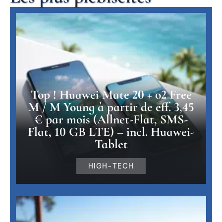
Top ! Huawei Mate 20 + o2 Free
M / M Young à partir de eff. 3,45
€ par mois (Allnet-Flat, SMS-
Flat, 10 GB LTE) – incl. Huawei-
Tablet
HIGH-TECH