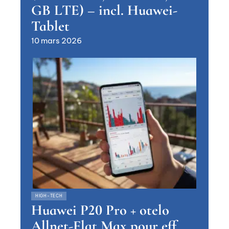
GB LTE) – incl. Huawei-
Tablet
10 mars 2026
HIGH-TECH
Huawei P20 Pro + otelo
Allnet-Flat Max pour eff.