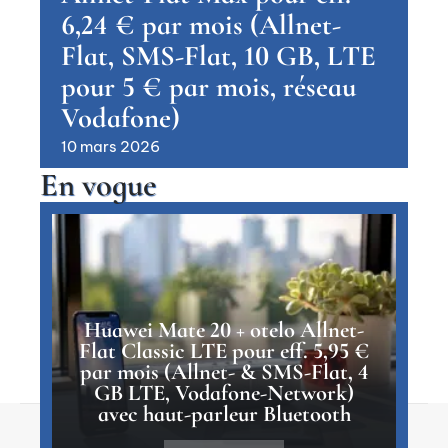
6,24 € par mois (Allnet-
Flat, SMS-Flat, 10 GB, LTE
pour 5 € par mois, réseau
Vodafone)
10 mars 2026
En vogue
Huawei Mate 20 + otelo Allnet-
Flat Classic LTE pour eff. 5,95 €
par mois (Allnet- & SMS-Flat, 4
GB LTE, Vodafone-Network)
avec haut-parleur Bluetooth
Contact
Mentions légales
Sitemap