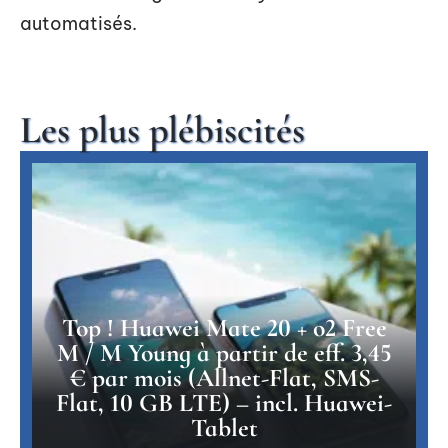
automatisés.
Les plus plébiscités
Top ! Huawei Mate 20 + o2 Free
M / M Young à partir de eff. 3,45
€ par mois (Allnet-Flat, SMS-
Flat, 10 GB LTE) – incl. Huawei-
Tablet