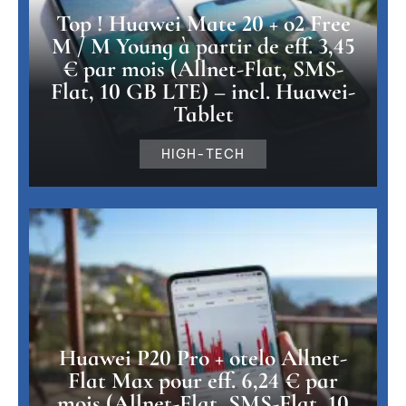
Top ! Huawei Mate 20 + o2 Free
M / M Young à partir de eff. 3,45
€ par mois (Allnet-Flat, SMS-
Flat, 10 GB LTE) – incl. Huawei-
Tablet
HIGH-TECH
Huawei P20 Pro + otelo Allnet-
Flat Max pour eff. 6,24 € par
mois (Allnet-Flat, SMS-Flat, 10