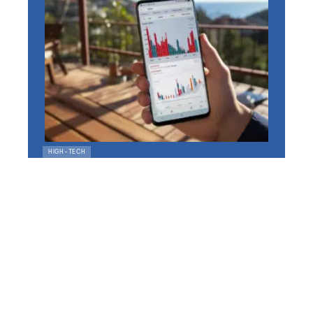
HIGH-TECH
Huawei P20 Pro + otelo
Allnet-Flat Max pour eff.
6,24 € par mois (Allnet-
Flat, SMS-Flat, 10 GB, LTE
pour 5 € par mois, réseau
Vodafone)
10 mars 2026