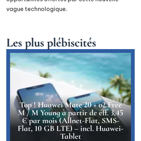
vague technologique.
Les plus plébiscités
Top ! Huawei Mate 20 + o2 Free
M / M Young à partir de eff. 3,45
€ par mois (Allnet-Flat, SMS-
Flat, 10 GB LTE) – incl. Huawei-
Tablet