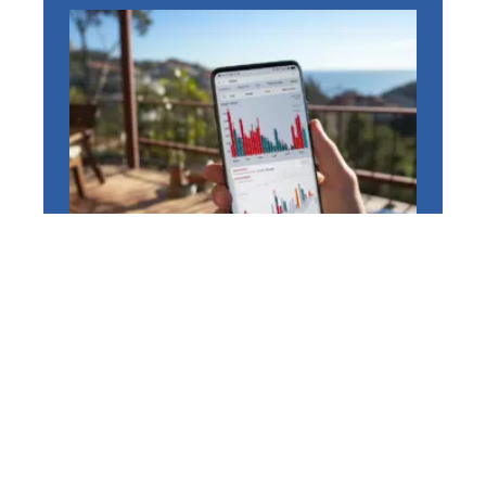
HIGH-TECH
Huawei P20 Pro + otelo
Allnet-Flat Max pour eff.
6,24 € par mois (Allnet-
Flat, SMS-Flat, 10 GB, LTE
pour 5 € par mois, réseau