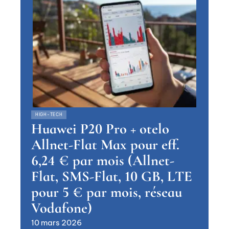
HIGH-TECH
Huawei P20 Pro + otelo
Allnet-Flat Max pour eff.
6,24 € par mois (Allnet-
Flat, SMS-Flat, 10 GB, LTE
pour 5 € par mois, réseau
Vodafone)
10 mars 2026