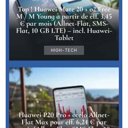
Top ! Huawei Mate 20 + o2 Free
M / M Young à partir de eff. 3,45
€ par mois (Allnet-Flat, SMS-
Flat, 10 GB LTE) – incl. Huawei-
Tablet
HIGH-TECH
Huawei P20 Pro + otelo Allnet-
Flat Max pour eff. 6,24 € par