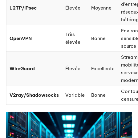
d’entre
L2TP/IPsec
Élevée
Moyenne
réseau
hétéro
Enviro
Très
OpenVPN
Bonne
sensibl
élevée
source
Stream
mobilit
WireGuard
Élevée
Excellente
serveu
moder
Contour
V2ray/Shadowsocks
Variable
Bonne
censur