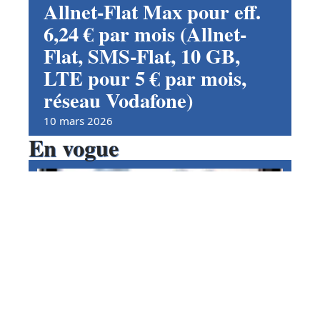
Allnet-Flat Max pour eff.
6,24 € par mois (Allnet-
Flat, SMS-Flat, 10 GB,
LTE pour 5 € par mois,
réseau Vodafone)
10 mars 2026
En vogue
Huawei Mate 20 + otelo Allnet-
Flat Classic LTE pour eff. 5,95
€ par mois (Allnet- & SMS-
Flat, 4 GB LTE, Vodafone-
Network) avec haut-parleur
Bluetooth