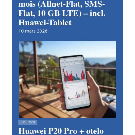
mois (Allnet-Flat, SMS-
Flat, 10 GB LTE) – incl.
Huawei-Tablet
10 mars 2026
HIGH-TECH
Huawei P20 Pro + otelo