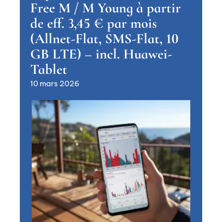
Free M / M Young à partir
de eff. 3,45 € par mois
(Allnet-Flat, SMS-Flat, 10
GB LTE) – incl. Huawei-
Tablet
10 mars 2026