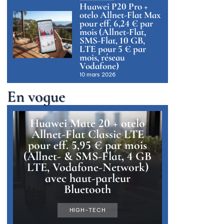
Huawei P20 Pro +
otelo Allnet-Flat Max
pour eff. 6,24 € par
mois (Allnet-Flat,
SMS-Flat, 10 GB,
LTE pour 5 € par
mois, réseau
Vodafone)
10 mars 2026
En vogue
Huawei Mate 20 + otelo
Allnet-Flat Classic LTE
pour eff. 5,95 € par mois
(Allnet- & SMS-Flat, 4 GB
LTE, Vodafone-Network)
avec haut-parleur
Bluetooth
HIGH-TECH