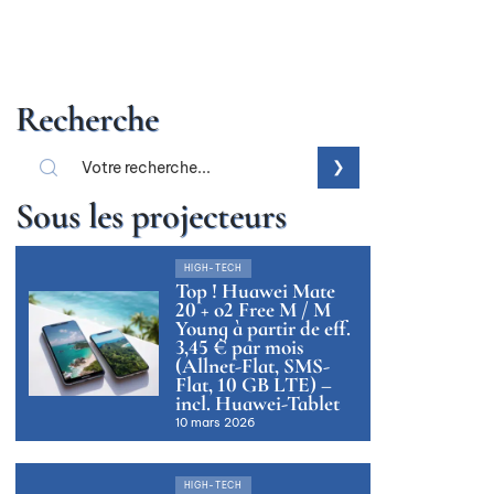
Recherche
Sous les projecteurs
HIGH-TECH
Top ! Huawei Mate
20 + o2 Free M / M
Young à partir de eff.
3,45 € par mois
(Allnet-Flat, SMS-
Flat, 10 GB LTE) –
incl. Huawei-Tablet
10 mars 2026
HIGH-TECH