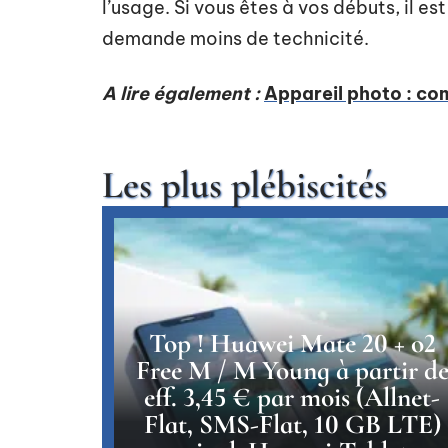
l’usage. Si vous êtes à vos débuts, il e
demande moins de technicité.
A lire également :
Appareil photo : com
Les plus plébiscités
Top ! Huawei Mate 20 + o2
Free M / M Young à partir d
eff. 3,45 € par mois (Allnet-
Flat, SMS-Flat, 10 GB LTE)