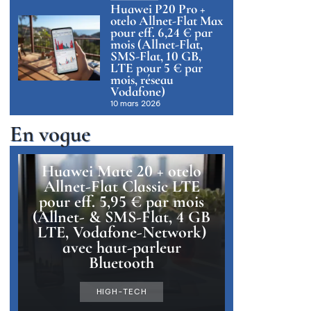
Huawei P20 Pro +
otelo Allnet-Flat Max
pour eff. 6,24 € par
mois (Allnet-Flat,
SMS-Flat, 10 GB,
LTE pour 5 € par
mois, réseau
Vodafone)
10 mars 2026
En vogue
Huawei Mate 20 + otelo
Allnet-Flat Classic LTE
pour eff. 5,95 € par mois
(Allnet- & SMS-Flat, 4 GB
LTE, Vodafone-Network)
avec haut-parleur
Bluetooth
HIGH-TECH