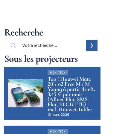
Recherche
Sous les projecteurs
HIGH-TECH
Top ! Huawei Mate
20 + o2 Free M / M
Young à partir de eff.
3,45 € par mois
(Allnet-Flat, SMS-
Flat, 10 GB LTE) –
incl. Huawei-Tablet
10 mars 2026
HIGH-TECH