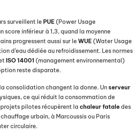
rs surveillent le
PUE
(Power Usage
un score inférieur à 1,3, quand la moyenne
ains progressent aussi sur le
WUE
(Water Usage
ion d’eau dédiée au refroidissement. Les normes
et
ISO 14001
(management environnemental)
ption reste disparate.
et la consolidation changent la donne. Un
serveur
siques, ce qui réduit la consommation de
 projets pilotes récupèrent la
chaleur fatale
des
 chauffage urbain, à Marcoussis ou Paris
er circulaire.