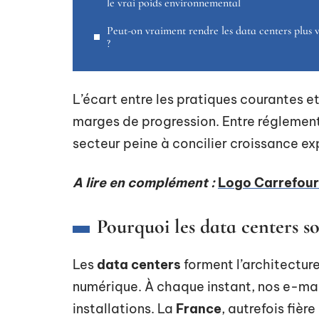
le vrai poids environnemental
Peut-on vraiment rendre les data centers plus v
?
L’écart entre les pratiques courantes e
marges de progression. Entre réglement
secteur peine à concilier croissance e
A lire en complément :
Logo Carrefour 
Pourquoi les data centers s
Les
data centers
forment l’architectur
numérique. À chaque instant, nos e-mail
installations. La
France
, autrefois fièr