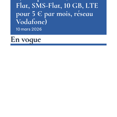
Flat, SMS-Flat, 10 GB, LTE
pour 5 € par mois, réseau
Vodafone)
10 mars 2026
En vogue
Huawei Mate 20 + otelo Allnet-
Flat Classic LTE pour eff. 5,95 €
par mois (Allnet- & SMS-Flat, 4
GB LTE, Vodafone-Network)
avec haut-parleur Bluetooth
Contact
Mentions légales
Sitemap
HIGH-TECH
© 2025 | as-ci.net