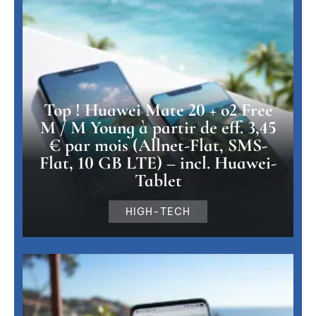
Top ! Huawei Mate 20 + o2 Free
M / M Young à partir de eff. 3,45
€ par mois (Allnet-Flat, SMS-
Flat, 10 GB LTE) – incl. Huawei-
Tablet
HIGH-TECH