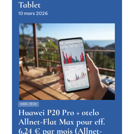
Tablet
10 mars 2026
HIGH-TECH
Huawei P20 Pro + otelo
Allnet-Flat Max pour eff.
6,24 € par mois (Allnet-