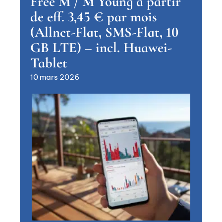
Free M / M Young à partir
de eff. 3,45 € par mois
(Allnet-Flat, SMS-Flat, 10
GB LTE) – incl. Huawei-
Tablet
10 mars 2026