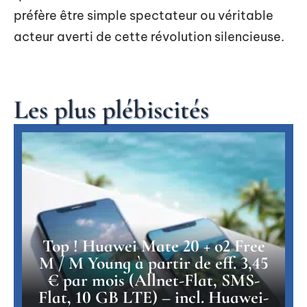
préfère être simple spectateur ou véritable
acteur averti de cette révolution silencieuse.
Les plus plébiscités
Top ! Huawei Mate 20 + o2 Free
M / M Young à partir de eff. 3,45
€ par mois (Allnet-Flat, SMS-
Flat, 10 GB LTE) – incl. Huawei-