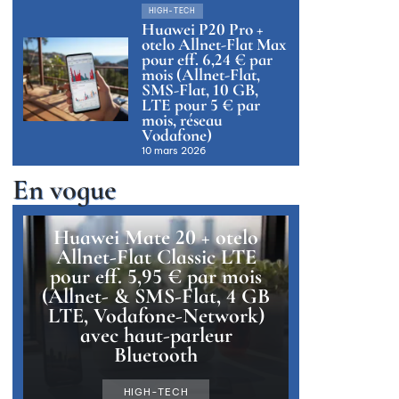
HIGH-TECH
Huawei P20 Pro +
otelo Allnet-Flat Max
pour eff. 6,24 € par
mois (Allnet-Flat,
SMS-Flat, 10 GB,
LTE pour 5 € par
mois, réseau
Vodafone)
10 mars 2026
En vogue
Huawei Mate 20 + otelo
Allnet-Flat Classic LTE
pour eff. 5,95 € par mois
(Allnet- & SMS-Flat, 4 GB
LTE, Vodafone-Network)
avec haut-parleur
Bluetooth
HIGH-TECH