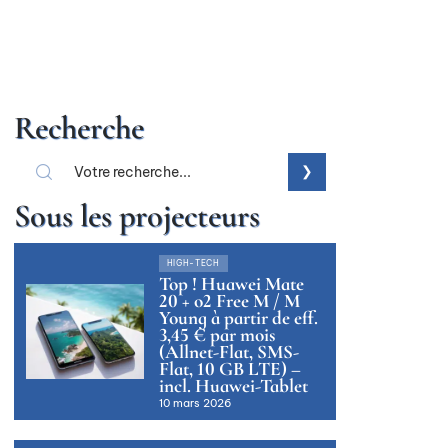
Recherche
Sous les projecteurs
HIGH-TECH
Top ! Huawei Mate
20 + o2 Free M / M
Young à partir de eff.
3,45 € par mois
(Allnet-Flat, SMS-
Flat, 10 GB LTE) –
incl. Huawei-Tablet
10 mars 2026