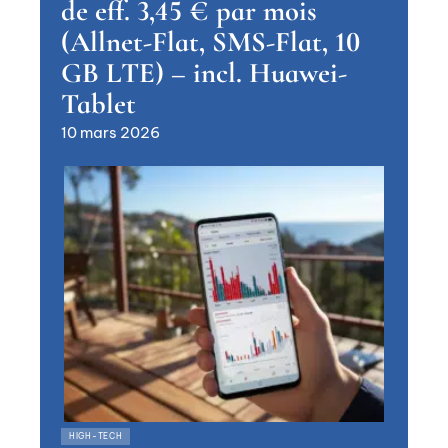
de eff. 3,45 € par mois
(Allnet-Flat, SMS-Flat, 10
GB LTE) – incl. Huawei-
Tablet
10 mars 2026
HIGH-TECH