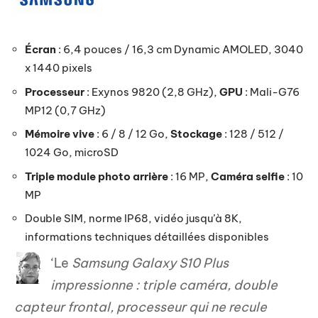
Écran
: 6,4 pouces / 16,3 cm Dynamic AMOLED, 3040
x 1440 pixels
Processeur
: Exynos 9820 (2,8 GHz),
GPU
: Mali-G76
MP12 (0,7 GHz)
Mémoire vive
: 6 / 8 / 12 Go,
Stockage
: 128 / 512 /
1024 Go, microSD
Triple module photo arrière
: 16 MP,
Caméra selfie
: 10
MP
Double SIM, norme IP68, vidéo jusqu’à 8K,
informations techniques détaillées disponibles
‘Le
Samsung Galaxy S10 Plus
impressionne : triple caméra, double
capteur frontal, processeur qui ne recule