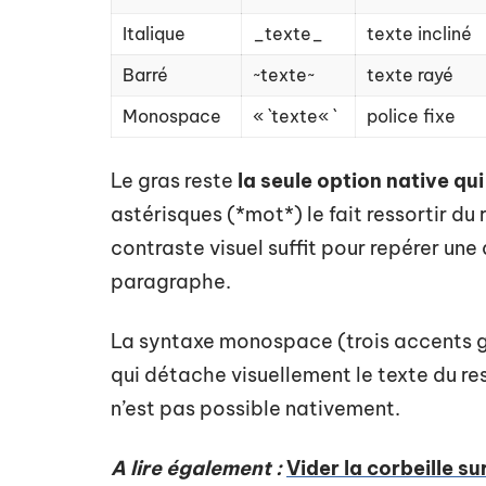
Italique
_texte_
texte incliné
Barré
~texte~
texte rayé
Monospace
« `texte« `
police fixe
Le gras reste
la seule option native qu
astérisques (*mot*) le fait ressortir du
contraste visuel suffit pour repérer une
paragraphe.
La syntaxe monospace (trois accents gr
qui détache visuellement le texte du 
n’est pas possible nativement.
A lire également :
Vider la corbeille s