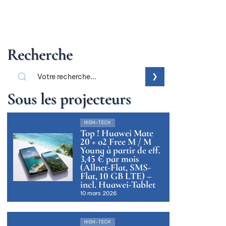
Recherche
Sous les projecteurs
HIGH-TECH
Top ! Huawei Mate
20 + o2 Free M / M
Young à partir de eff.
3,45 € par mois
(Allnet-Flat, SMS-
Flat, 10 GB LTE) –
incl. Huawei-Tablet
10 mars 2026
HIGH-TECH