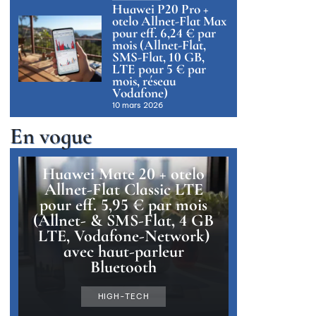
Huawei P20 Pro +
otelo Allnet-Flat Max
pour eff. 6,24 € par
mois (Allnet-Flat,
SMS-Flat, 10 GB,
LTE pour 5 € par
mois, réseau
Vodafone)
10 mars 2026
En vogue
Huawei Mate 20 + otelo
Allnet-Flat Classic LTE
pour eff. 5,95 € par mois
(Allnet- & SMS-Flat, 4 GB
LTE, Vodafone-Network)
avec haut-parleur
Bluetooth
HIGH-TECH