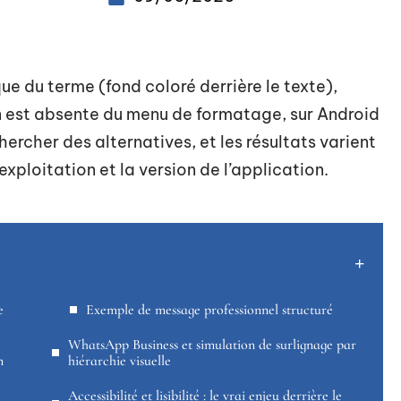
ue du terme (fond coloré derrière le texte),
on est absente du menu de formatage, sur Android
ercher des alternatives, et les résultats varient
xploitation et la version de l’application.
e
Exemple de message professionnel structuré
WhatsApp Business et simulation de surlignage par
n
hiérarchie visuelle
Accessibilité et lisibilité : le vrai enjeu derrière le