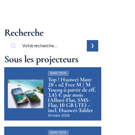
Recherche
Sous les projecteurs
HIGH-TECH
Top ! Huawei Mate
20 + o2 Free M / M
Young à partir de eff.
3,45 € par mois
(Allnet-Flat, SMS-
Flat, 10 GB LTE) –
incl. Huawei-Tablet
10 mars 2026
HIGH-TECH