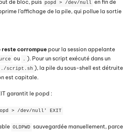
ut de bloc, puis
en fin de
popd > /dev/null
prime l’affichage de la pile, qui pollue la sortie
ile reste corrompue
pour la session appelante
ou
). Pour un script exécuté dans un
urce
.
), la pile du sous-shell est détruite
./script.sh
on est capitale.
IT garantit le popd :
opd > /dev/null' EXIT
iable
sauvegardée manuellement, parce
OLDPWD