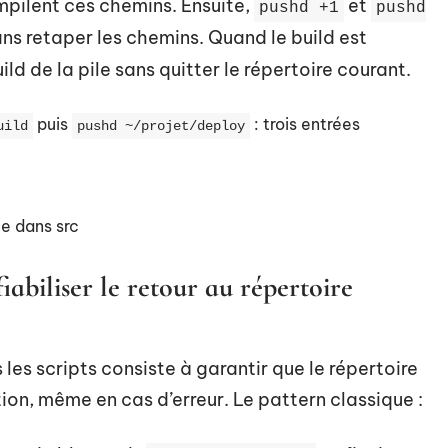
mpilent ces chemins. Ensuite,
et
pushd +1
pushd
ns retaper les chemins. Quand le build est
uild de la pile sans quitter le répertoire courant.
puis
: trois entrées
uild
pushd ~/projet/deploy
ste dans src
fiabiliser le retour au répertoire
es scripts consiste à garantir que le répertoire
ion, même en cas d’erreur. Le pattern classique :