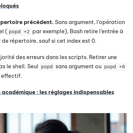
bloqués
épertoire précédent.
Sans argument, l’opération
l (
par exemple), Bash retire l’entrée à
popd +2
de répertoire, sauf si cet index est 0.
orité des erreurs dans les scripts. Retirer une
s le shell. Seul
sans argument ou
popd
popd +0
effectif.
 académique : les réglages indispensables