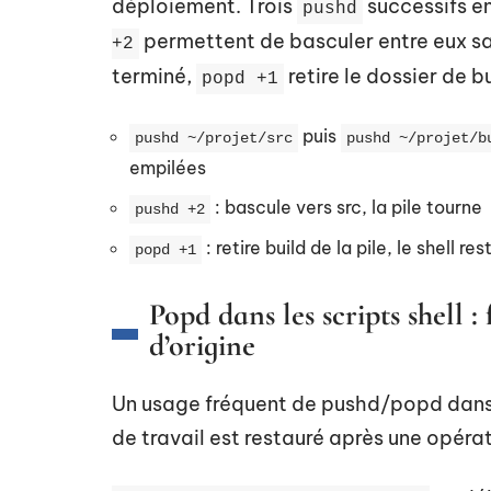
déploiement. Trois
successifs e
pushd
permettent de basculer entre eux sa
+2
terminé,
retire le dossier de b
popd +1
puis
pushd ~/projet/src
pushd ~/projet/b
empilées
: bascule vers src, la pile tourne
pushd +2
: retire build de la pile, le shell re
popd +1
Popd dans les scripts shell : 
d’origine
Un usage fréquent de pushd/popd dans l
de travail est restauré après une opérat