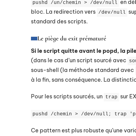
en déb
pushd /un/chemin > /dev/null
bloc. La redirection vers
sup
/dev/null
standard des scripts.
Le piège du exit prématuré
Si le script quitte avant le popd, la p
(dans le cas d’un script sourcé avec
so
sous-shell (la méthode standard avec
à la fin, sans conséquence. La distincti
Pour les scripts sourcés, un
sur EX
trap
pushd /chemin > /dev/null; trap 'p
Ce pattern est plus robuste qu’une var