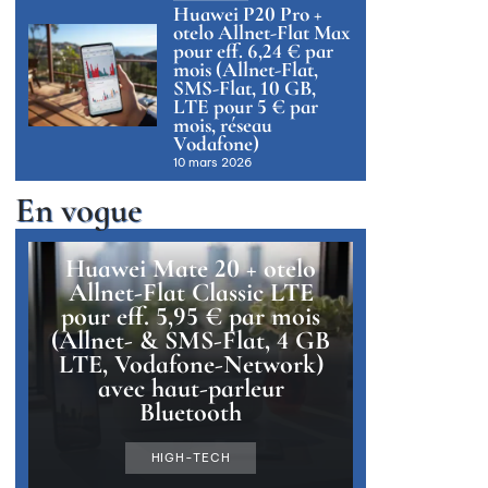
Huawei P20 Pro +
otelo Allnet-Flat Max
pour eff. 6,24 € par
mois (Allnet-Flat,
SMS-Flat, 10 GB,
LTE pour 5 € par
mois, réseau
Vodafone)
10 mars 2026
En vogue
Huawei Mate 20 + otelo
Allnet-Flat Classic LTE
pour eff. 5,95 € par mois
(Allnet- & SMS-Flat, 4 GB
LTE, Vodafone-Network)
avec haut-parleur
Bluetooth
HIGH-TECH